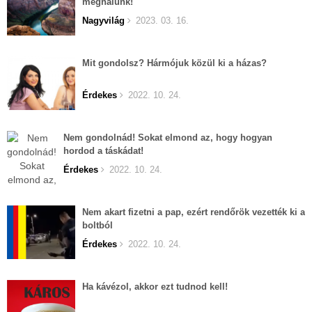
meghalunk!
Nagyvilág
2023. 03. 16.
Mit gondolsz? Hármójuk közül ki a házas?
Érdekes
2022. 10. 24.
Nem gondolnád! Sokat elmond az, hogy hogyan
hordod a táskádat!
Érdekes
2022. 10. 24.
Nem akart fizetni a pap, ezért rendőrök vezették ki a
boltból
Érdekes
2022. 10. 24.
Ha kávézol, akkor ezt tudnod kell!