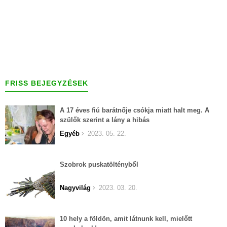
FRISS BEJEGYZÉSEK
A 17 éves fiú barátnője csókja miatt halt meg. A
szülők szerint a lány a hibás
Egyéb
2023. 05. 22.
Szobrok puskatöltényből
Nagyvilág
2023. 03. 20.
10 hely a földön, amit látnunk kell, mielőtt