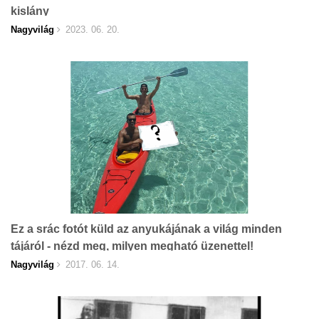
kislány
Nagyvilág
2023. 06. 20.
Ez a srác fotót küld az anyukájának a világ minden
tájáról - nézd meg, milyen megható üzenettel!
Nagyvilág
2017. 06. 14.