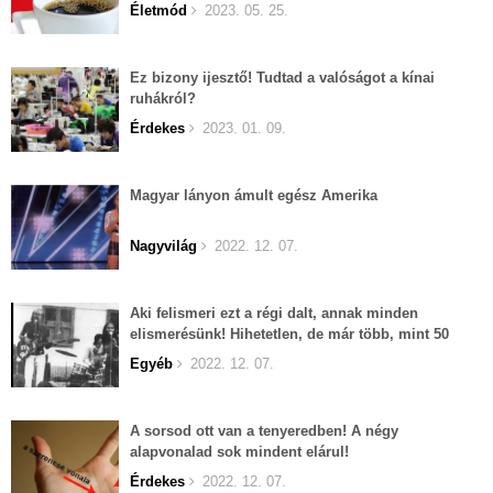
Életmód
2023. 05. 25.
Ez bizony ijesztő! Tudtad a valóságot a kínai
ruhákról?
Érdekes
2023. 01. 09.
Magyar lányon ámult egész Amerika
Nagyvilág
2022. 12. 07.
Aki felismeri ezt a régi dalt, annak minden
elismerésünk! Hihetetlen, de már több, mint 50
éves...
Egyéb
2022. 12. 07.
A sorsod ott van a tenyeredben! A négy
alapvonalad sok mindent elárul!
Érdekes
2022. 12. 07.