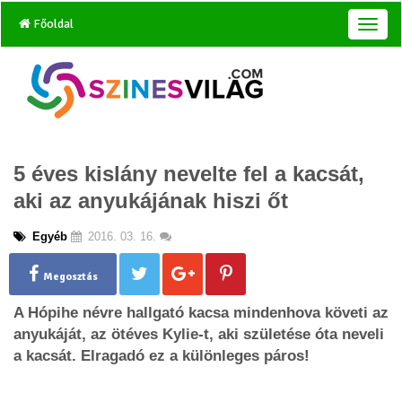
Főoldal
T
o
g
g
l
e
n
a
5 éves kislány nevelte fel a kacsát,
v
i
aki az anyukájának hiszi őt
g
a
Egyéb
2016. 03. 16.
t
i
o
Megosztás
n
A Hópihe névre hallgató kacsa mindenhova követi az
anyukáját, az ötéves Kylie-t, aki születése óta neveli
a kacsát. Elragadó ez a különleges páros!