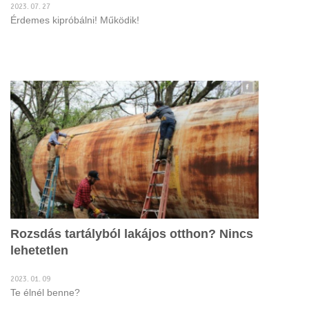
2023. 07. 27
Érdemes kipróbálni! Működik!
Rozsdás tartályból lakájos otthon? Nincs
lehetetlen
2023. 01. 09
Te élnél benne?