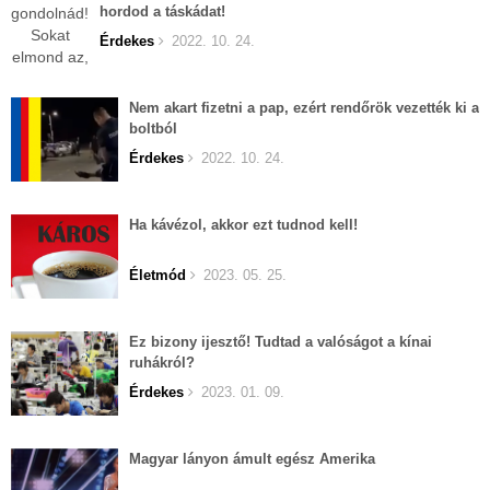
hordod a táskádat!
Érdekes
2022. 10. 24.
Nem akart fizetni a pap, ezért rendőrök vezették ki a
boltból
Érdekes
2022. 10. 24.
Ha kávézol, akkor ezt tudnod kell!
Életmód
2023. 05. 25.
Ez bizony ijesztő! Tudtad a valóságot a kínai
ruhákról?
Érdekes
2023. 01. 09.
Magyar lányon ámult egész Amerika