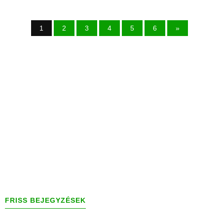
1
2
3
4
5
6
»
FRISS BEJEGYZÉSEK