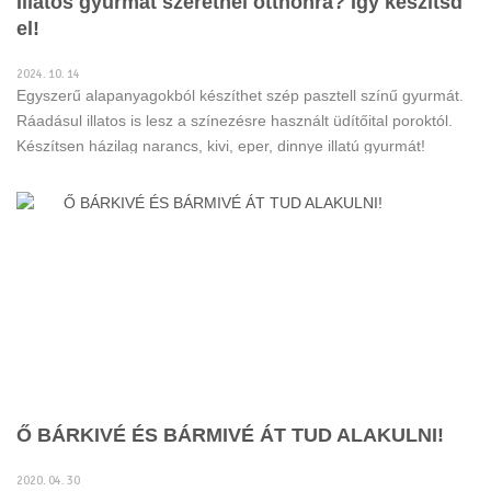
Illatos gyurmát szeretnél otthonra? Így készítsd
el!
2024. 10. 14
Egyszerű alapanyagokból készíthet szép pasztell színű gyurmát.
Ráadásul illatos is lesz a színezésre használt üdítőital poroktól.
Készítsen házilag narancs, kivi, eper, dinnye illatú gyurmát!
Ő BÁRKIVÉ ÉS BÁRMIVÉ ÁT TUD ALAKULNI!
2020. 04. 30