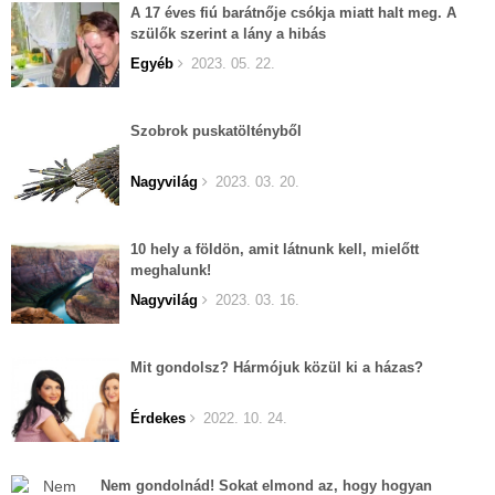
A 17 éves fiú barátnője csókja miatt halt meg. A
szülők szerint a lány a hibás
Egyéb
2023. 05. 22.
Szobrok puskatöltényből
Nagyvilág
2023. 03. 20.
10 hely a földön, amit látnunk kell, mielőtt
meghalunk!
Nagyvilág
2023. 03. 16.
Mit gondolsz? Hármójuk közül ki a házas?
Érdekes
2022. 10. 24.
Nem gondolnád! Sokat elmond az, hogy hogyan