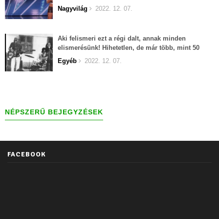
Nagyvilág
2022. 12. 07.
Aki felismeri ezt a régi dalt, annak minden
elismerésünk! Hihetetlen, de már több, mint 50
éves...
Egyéb
2022. 12. 07.
NÉPSZERŰ BEJEGYZÉSEK
FACEBOOK