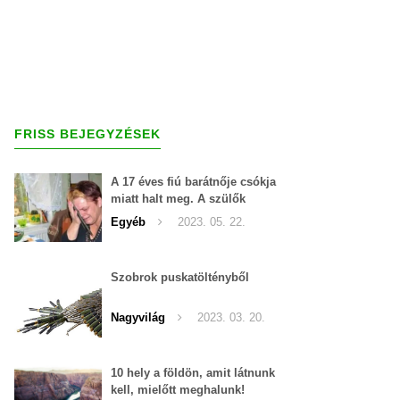
FRISS BEJEGYZÉSEK
A 17 éves fiú barátnője csókja
miatt halt meg. A szülők
szerint a lány a hibás
Egyéb
2023. 05. 22.
Szobrok puskatöltényből
Nagyvilág
2023. 03. 20.
10 hely a földön, amit látnunk
kell, mielőtt meghalunk!