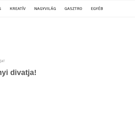
S
KREATÍV
NAGYVILÁG
GASZTRO
EGYÉB
ja!
i divatja!