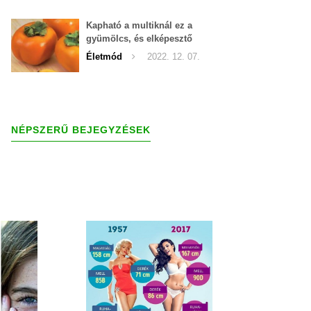
Kapható a multiknál ez a
gyümölcs, és elképesztő
gyógyereje van
Életmód
2022. 12. 07.
NÉPSZERŰ BEJEGYZÉSEK