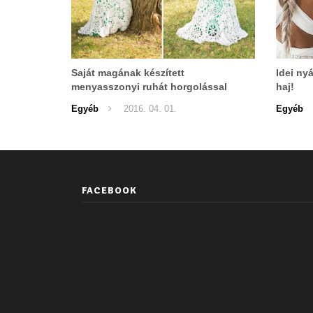
Saját magának készített
Idei ny
menyasszonyi ruhát horgolással
haj!
Egyéb
2016. 04. 01.
Egyéb
FACEBOOK