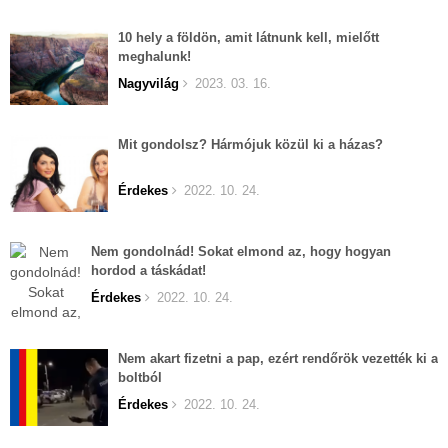
10 hely a földön, amit látnunk kell, mielőtt
meghalunk!
Nagyvilág
2023. 03. 16.
Mit gondolsz? Hármójuk közül ki a házas?
Érdekes
2022. 10. 24.
Nem gondolnád! Sokat elmond az, hogy hogyan
hordod a táskádat!
Érdekes
2022. 10. 24.
Nem akart fizetni a pap, ezért rendőrök vezették ki a
boltból
Érdekes
2022. 10. 24.