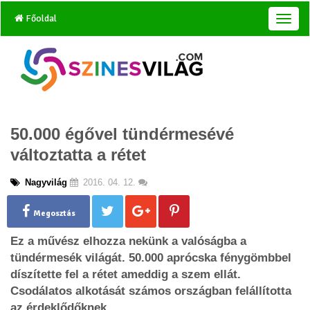
Főoldal
T
o
g
g
l
e
n
a
50.000 égővel tündérmesévé
v
i
változtatta a rétet
g
a
Nagyvilág
2016. 04. 12.
t
i
o
Megosztás
n
Ez a művész elhozza nekünk a valóságba a
tündérmesék világát. 50.000 aprócska fénygömbbel
díszítette fel a rétet ameddig a szem ellát.
Csodálatos alkotását számos országban felállította
az érdeklődőknek.