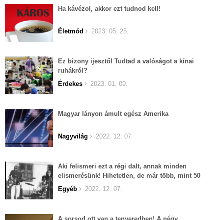
Ha kávézol, akkor ezt tudnod kell!
Életmód
2023. 05. 25.
Ez bizony ijesztő! Tudtad a valóságot a kínai
ruhákról?
Érdekes
2023. 01. 09.
Magyar lányon ámult egész Amerika
Nagyvilág
2022. 12. 07.
Aki felismeri ezt a régi dalt, annak minden
elismerésünk! Hihetetlen, de már több, mint 50
éves...
Egyéb
2022. 12. 07.
A sorsod ott van a tenyeredben! A négy