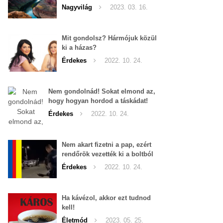
Nagyvilág
2023. 03. 16.
Mit gondolsz? Hármójuk közül
ki a házas?
Érdekes
2022. 10. 24.
Nem gondolnád! Sokat elmond az,
hogy hogyan hordod a táskádat!
Érdekes
2022. 10. 24.
Nem akart fizetni a pap, ezért
rendőrök vezették ki a boltból
Érdekes
2022. 10. 24.
Ha kávézol, akkor ezt tudnod
kell!
Életmód
2023. 05. 25.