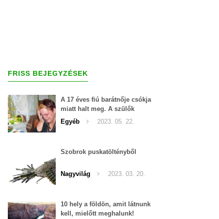
FRISS BEJEGYZÉSEK
A 17 éves fiú barátnője csókja
miatt halt meg. A szülők
szerint a lány a hibás
Egyéb
2023. 05. 22.
Szobrok puskatöltényből
Nagyvilág
2023. 03. 20.
10 hely a földön, amit látnunk
kell, mielőtt meghalunk!