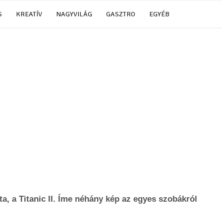
S
KREATÍV
NAGYVILÁG
GASZTRO
EGYÉB
ta, a Titanic II. Íme néhány kép az egyes szobákról