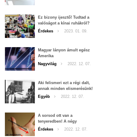
Ez bizony ijesztő! Tudtad a
valóságot a kínai ruhákról?
Érdekes
2023. 01. 09.
Magyar lányon ámult egész
Amerika
Nagyvilág
2022. 12. 07.
Aki felismeri ezt a régi dalt,
annak minden elismerésünk!
Hihetetlen, de már több, mint
Egyéb
2022. 12. 07.
50 éves...
A sorsod ott van a
tenyeredben! A négy
alapvonalad sok mindent
Érdekes
2022. 12. 07.
elárul!