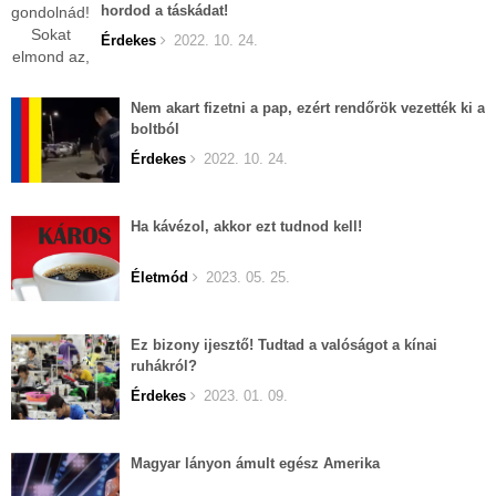
hordod a táskádat!
Érdekes
2022. 10. 24.
Nem akart fizetni a pap, ezért rendőrök vezették ki a
boltból
Érdekes
2022. 10. 24.
Ha kávézol, akkor ezt tudnod kell!
Életmód
2023. 05. 25.
Ez bizony ijesztő! Tudtad a valóságot a kínai
ruhákról?
Érdekes
2023. 01. 09.
Magyar lányon ámult egész Amerika