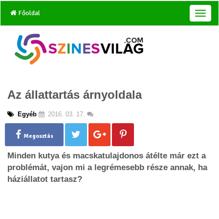
Főoldal
T
o
g
g
l
e
n
a
Az állattartás árnyoldala
v
i
g
Egyéb
2016. 03. 17.
a
t
Megosztás
i
o
Minden kutya és macskatulajdonos átélte már ezt a
n
problémát, vajon mi a legrémesebb része annak, ha
háziállatot tartasz?