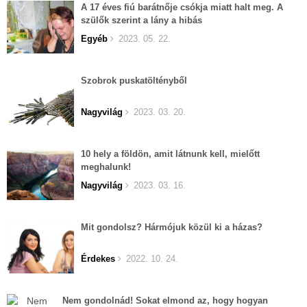
A 17 éves fiú barátnője csókja miatt halt meg. A
szülők szerint a lány a hibás
Egyéb
2023. 05. 22.
Szobrok puskatöltényből
Nagyvilág
2023. 03. 20.
10 hely a földön, amit látnunk kell, mielőtt
meghalunk!
Nagyvilág
2023. 03. 16.
Mit gondolsz? Hármójuk közül ki a házas?
Érdekes
2022. 10. 24.
Nem gondolnád! Sokat elmond az, hogy hogyan