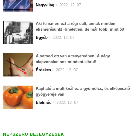
Nagyvilág
2022. 12. 07.
Aki felismeri ezt a régi dalt, annak minden
elismerésünk! Hihetetlen, de már több, mint 50
éves...
Egyéb
2022. 12. 07.
A sorsod ott van a tenyeredben! A négy
alapvonalad sok mindent elárul!
Érdekes
2022. 12. 07.
Kapható a multiknál ez a gyümölcs, és elképesztő
gyógyereje van
Életmód
2022. 12. 07.
NÉPSZERŰ BEJEGYZÉSEK