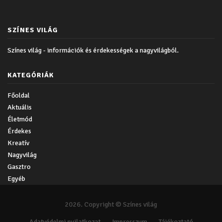
SZÍNES VILÁG
Színes világ - információk és érdekességek a nagyvilágból.
KATEGÓRIÁK
Főoldal
Aktuális
Életmód
Érdekes
Kreatív
Nagyvilág
Gasztro
Egyéb
2026. Copyright © Színes világ
Adatvédelmi nyilatkozat
Impresszum
Tájékoztató