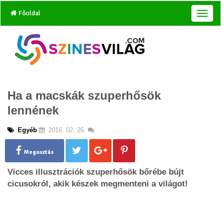
Főoldal
T
o
g
g
l
e
n
a
Ha a macskák szuperhősök
v
i
lennének
g
a
Egyéb
2016. 02. 26.
t
i
o
Megosztás
n
Vicces illusztrációk szuperhősök bőrébe bújt
cicusokról, akik készek megmenteni a világot!