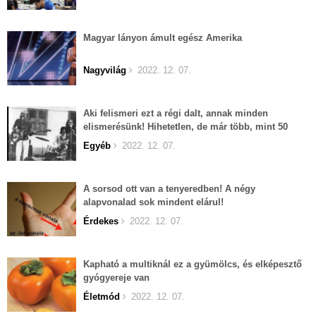
Magyar lányon ámult egész Amerika
Nagyvilág
2022. 12. 07.
Aki felismeri ezt a régi dalt, annak minden
elismerésünk! Hihetetlen, de már több, mint 50
éves...
Egyéb
2022. 12. 07.
A sorsod ott van a tenyeredben! A négy
alapvonalad sok mindent elárul!
Érdekes
2022. 12. 07.
Kapható a multiknál ez a gyümölcs, és elképesztő
gyógyereje van
Életmód
2022. 12. 07.