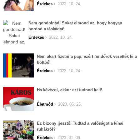
Érdekes
2022. 10. 24.
Nem gondolnád! Sokat elmond az, hogy hogyan
hordod a táskádat!
Érdekes
2022. 10. 24.
Nem akart fizetni a pap, ezért rendőrök vezették ki a
boltból
Érdekes
2022. 10. 24.
Ha kávézol, akkor ezt tudnod kell!
Életmód
2023. 05. 25.
Ez bizony ijesztő! Tudtad a valóságot a kínai
ruhákról?
Érdekes
2023. 01. 09.