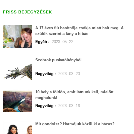
FRISS BEJEGYZÉSEK
A 17 éves fiú barátnője csókja miatt halt meg. A
szülők szerint a lány a hibás
Egyéb
2023. 05. 22.
Szobrok puskatöltényből
Nagyvilág
2023. 03. 20.
10 hely a földön, amit látnunk kell, mielőtt
meghalunk!
Nagyvilág
2023. 03. 16.
Mit gondolsz? Hármójuk közül ki a házas?