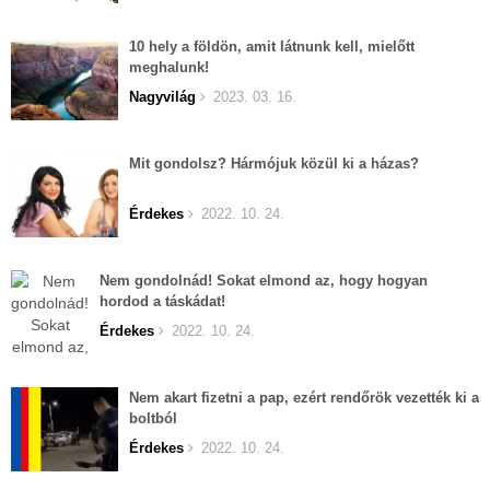
10 hely a földön, amit látnunk kell, mielőtt
meghalunk!
Nagyvilág
2023. 03. 16.
Mit gondolsz? Hármójuk közül ki a házas?
Érdekes
2022. 10. 24.
Nem gondolnád! Sokat elmond az, hogy hogyan
hordod a táskádat!
Érdekes
2022. 10. 24.
Nem akart fizetni a pap, ezért rendőrök vezették ki a
boltból
Érdekes
2022. 10. 24.