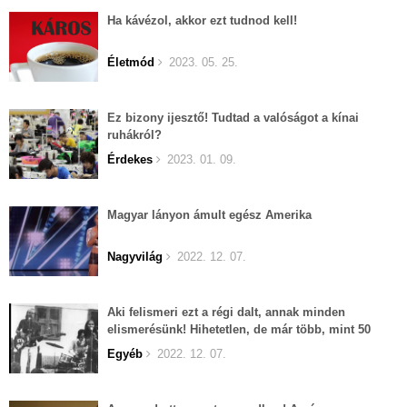
Ha kávézol, akkor ezt tudnod kell!
Életmód
2023. 05. 25.
Ez bizony ijesztő! Tudtad a valóságot a kínai
ruhákról?
Érdekes
2023. 01. 09.
Magyar lányon ámult egész Amerika
Nagyvilág
2022. 12. 07.
Aki felismeri ezt a régi dalt, annak minden
elismerésünk! Hihetetlen, de már több, mint 50
éves...
Egyéb
2022. 12. 07.