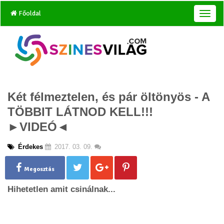
Főoldal
T
o
g
g
l
e
n
a
Két félmeztelen, és pár öltönyös - A
v
i
TÖBBIT LÁTNOD KELL!!!
g
►VIDEÓ◄
a
t
i
Érdekes
2017. 03. 09.
o
n
Megosztás
Hihetetlen amit csinálnak...