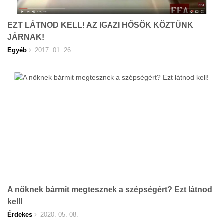
EZT LÁTNOD KELL! AZ IGAZI HŐSÖK KÖZTÜNK
JÁRNAK!
Egyéb
2017. 01. 26.
A nőknek bármit megtesznek a szépségért? Ezt látnod
kell!
Érdekes
2020. 05. 08.