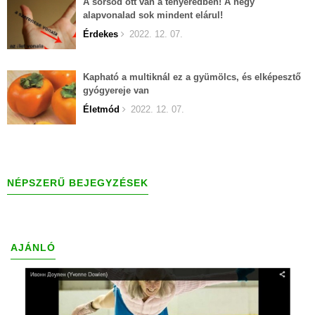
A sorsod ott van a tenyeredben! A négy
alapvonalad sok mindent elárul!
Érdekes
2022. 12. 07.
Kapható a multiknál ez a gyümölcs, és elképesztő
gyógyereje van
Életmód
2022. 12. 07.
NÉPSZERŰ BEJEGYZÉSEK
AJÁNLÓ