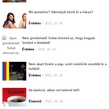
Mit gondolsz? Hármójuk közül ki a házas?
Érdekes
2022. 10. 24.
Nem gondolnád! Sokat elmond az, hogy hogyan
hordod a táskádat!
Érdekes
2022. 10. 24.
Nem akart fizetni a pap, ezért rendőrök vezették ki a
boltból
Érdekes
2022. 10. 24.
Ha kávézol, akkor ezt tudnod kell!
Életmód
2023. 05. 25.