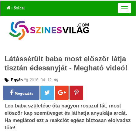
Főoldal
T
o
g
g
l
e
n
a
Látássérült baba most először látja
v
i
tisztán édesanyját - Megható videó!
g
a
Egyéb
2016. 04. 12.
t
i
o
Megosztás
n
Leo baba születése óta nagyon rosszul lát, most
először kap szemüveget és láthatja anyukája arcát.
Ha meglátod ezt a reakciót egész biztosan elolvadsz
tőle!