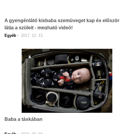
A gyengénlátó kisbaba szemüveget kap és először
látja a szüleit - megható videó!
Egyéb
2017. 12. 13.
Baba a táskában