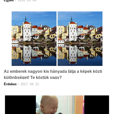
Egyéb
2016. 03. 04.
Az emberek nagyon kis hányada látja a képek közti
különbséget! Te köztük vagy?
Érdekes
2017. 04. 21.