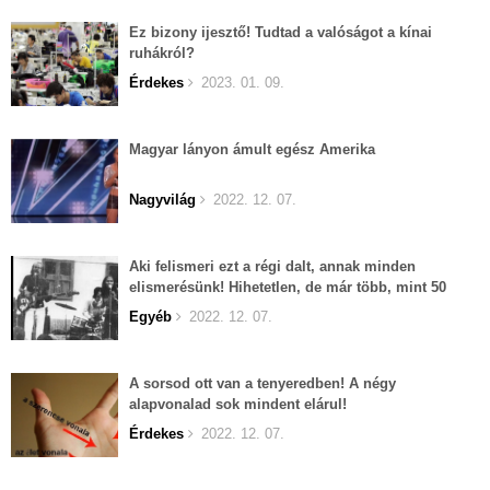
Ez bizony ijesztő! Tudtad a valóságot a kínai
ruhákról?
Érdekes
2023. 01. 09.
Magyar lányon ámult egész Amerika
Nagyvilág
2022. 12. 07.
Aki felismeri ezt a régi dalt, annak minden
elismerésünk! Hihetetlen, de már több, mint 50
éves...
Egyéb
2022. 12. 07.
A sorsod ott van a tenyeredben! A négy
alapvonalad sok mindent elárul!
Érdekes
2022. 12. 07.