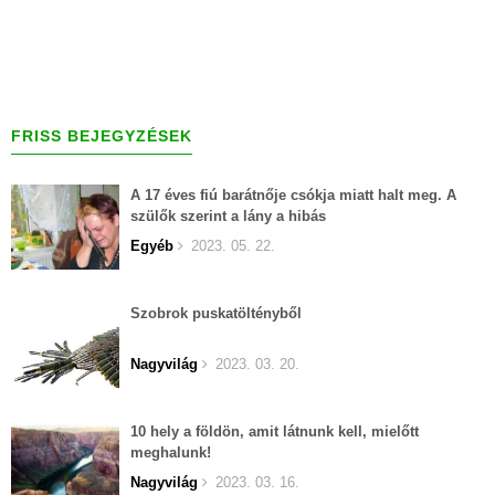
FRISS BEJEGYZÉSEK
A 17 éves fiú barátnője csókja miatt halt meg. A
szülők szerint a lány a hibás
Egyéb
2023. 05. 22.
Szobrok puskatöltényből
Nagyvilág
2023. 03. 20.
10 hely a földön, amit látnunk kell, mielőtt
meghalunk!
Nagyvilág
2023. 03. 16.