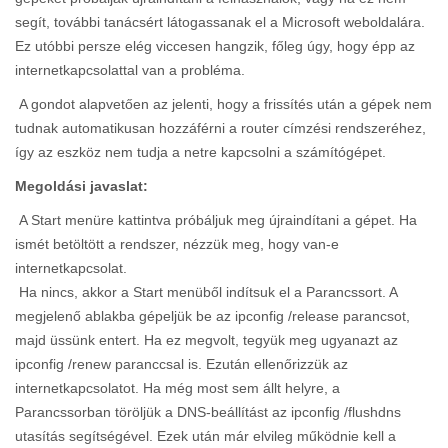
segít, további tanácsért látogassanak el a Microsoft weboldalára.
Ez utóbbi persze elég viccesen hangzik, főleg úgy, hogy épp az
internetkapcsolattal van a probléma.
A gondot alapvetően az jelenti, hogy a frissítés után a gépek nem
tudnak automatikusan hozzáférni a router címzési rendszeréhez,
így az eszköz nem tudja a netre kapcsolni a számítógépet.
Megoldási javaslat:
A Start menüre kattintva próbáljuk meg újraindítani a gépet. Ha
ismét betöltött a rendszer, nézzük meg, hogy van-e
internetkapcsolat.
Ha nincs, akkor a Start menüből indítsuk el a Parancssort. A
megjelenő ablakba gépeljük be az ipconfig /release parancsot,
majd üssünk entert. Ha ez megvolt, tegyük meg ugyanazt az
ipconfig /renew paranccsal is. Ezután ellenőrizzük az
internetkapcsolatot. Ha még most sem állt helyre, a
Parancssorban töröljük a DNS-beállítást az ipconfig /flushdns
utasítás segítségével. Ezek után már elvileg működnie kell a