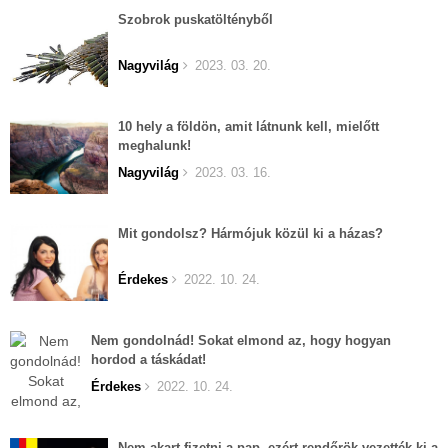
Szobrok puskatöltényből
Nagyvilág
2023. 03. 20.
10 hely a földön, amit látnunk kell, mielőtt
meghalunk!
Nagyvilág
2023. 03. 16.
Mit gondolsz? Hármójuk közül ki a házas?
Érdekes
2022. 10. 24.
Nem gondolnád! Sokat elmond az, hogy hogyan
hordod a táskádat!
Érdekes
2022. 10. 24.
Nem akart fizetni a pap, ezért rendőrök vezették ki a