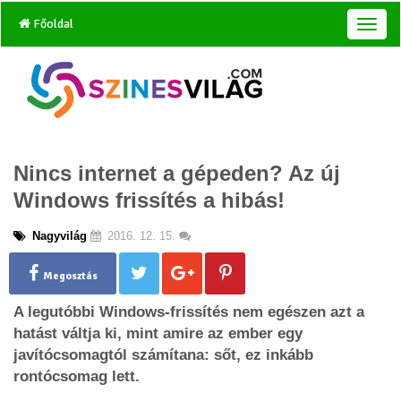
Főoldal
T
o
g
g
l
e
n
a
Nincs internet a gépeden? Az új
v
i
Windows frissítés a hibás!
g
a
Nagyvilág
2016. 12. 15.
t
i
o
Megosztás
n
A legutóbbi Windows-frissítés nem egészen azt a
hatást váltja ki, mint amire az ember egy
javítócsomagtól számítana: sőt, ez inkább
rontócsomag lett.