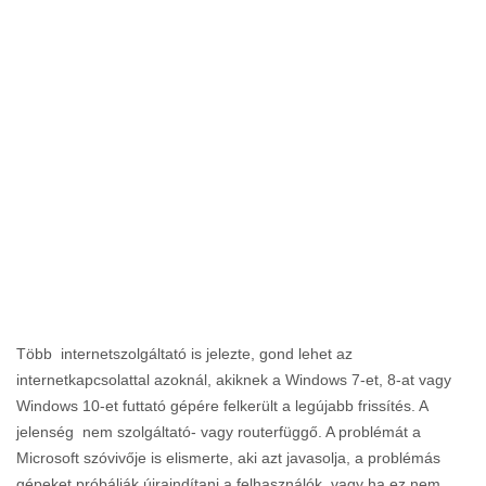
Több internetszolgáltató is jelezte, gond lehet az
internetkapcsolattal azoknál, akiknek a Windows 7-et, 8-at vagy
Windows 10-et futtató gépére felkerült a legújabb frissítés. A
jelenség nem szolgáltató- vagy routerfüggő. A problémát a
Microsoft szóvivője is elismerte, aki azt javasolja, a problémás
gépeket próbálják újraindítani a felhasználók, vagy ha ez nem