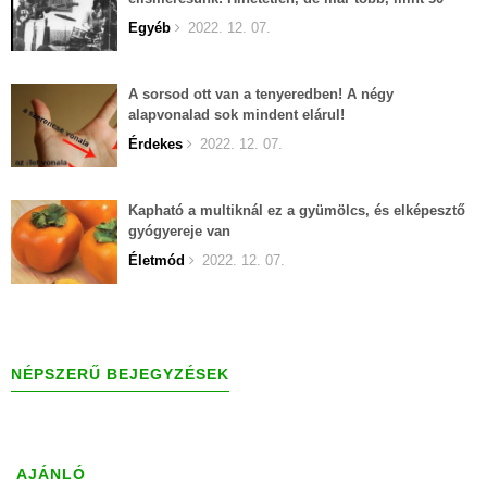
éves...
Egyéb
2022. 12. 07.
A sorsod ott van a tenyeredben! A négy
alapvonalad sok mindent elárul!
Érdekes
2022. 12. 07.
Kapható a multiknál ez a gyümölcs, és elképesztő
gyógyereje van
Életmód
2022. 12. 07.
NÉPSZERŰ BEJEGYZÉSEK
AJÁNLÓ