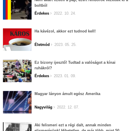
boltból
Érdekes
2022. 10. 24.
Ha kávézol, akkor ezt tudnod kell!
Életmód
2023. 05. 25.
Ez bizony ijesztő! Tudtad a valóságot a kínai
ruhákról?
Érdekes
2023. 01. 09.
Magyar lányon ámult egész Amerika
Nagyvilág
2022. 12. 07.
Aki felismeri ezt a régi dalt, annak minden
elismerésünk! Hihetetlen, de már több, mint 50