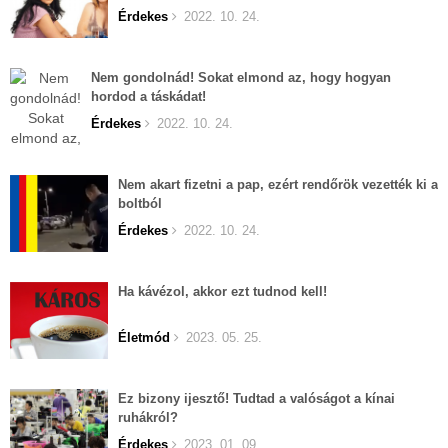
Érdekes
2022. 10. 24.
Nem gondolnád! Sokat elmond az, hogy hogyan
hordod a táskádat!
Érdekes
2022. 10. 24.
Nem akart fizetni a pap, ezért rendőrök vezették ki a
boltból
Érdekes
2022. 10. 24.
Ha kávézol, akkor ezt tudnod kell!
Életmód
2023. 05. 25.
Ez bizony ijesztő! Tudtad a valóságot a kínai
ruhákról?
Érdekes
2023. 01. 09.