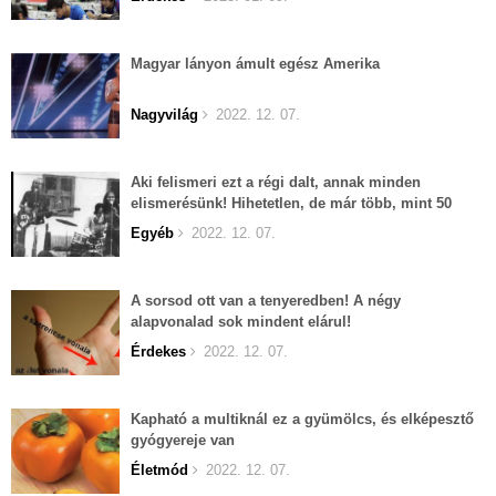
Magyar lányon ámult egész Amerika
Nagyvilág
2022. 12. 07.
Aki felismeri ezt a régi dalt, annak minden
elismerésünk! Hihetetlen, de már több, mint 50
éves...
Egyéb
2022. 12. 07.
A sorsod ott van a tenyeredben! A négy
alapvonalad sok mindent elárul!
Érdekes
2022. 12. 07.
Kapható a multiknál ez a gyümölcs, és elképesztő
gyógyereje van
Életmód
2022. 12. 07.