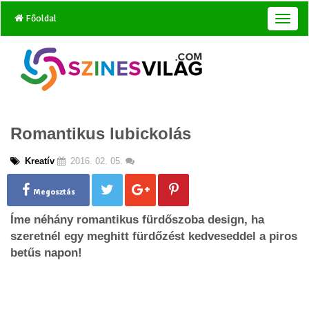
Főoldal
T
o
g
g
l
e
n
a
Romantikus lubickolás
v
i
g
Kreatív
2016. 02. 05.
a
t
Megosztás
i
o
Íme néhány romantikus fürdőszoba design, ha
n
szeretnél egy meghitt fürdőzést kedveseddel a piros
betűs napon!