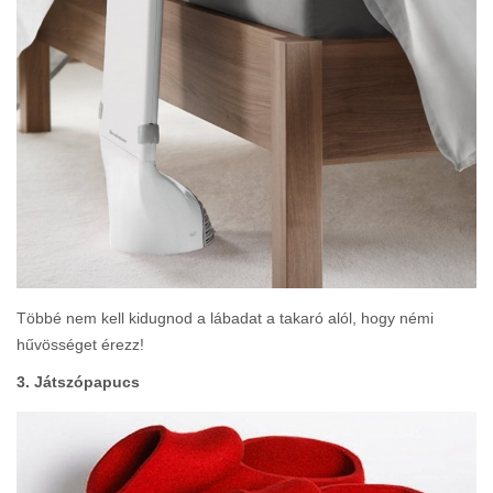
Többé nem kell kidugnod a lábadat a takaró alól, hogy némi
hűvösséget érezz!
3. Játszópapucs