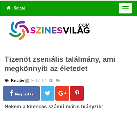
Főoldal
T
o
g
g
l
e
n
a
Tizenöt zseniális találmány, ami
v
i
megkönnyíti az életedet
g
a
Kreatív
2017. 04. 09.
t
i
o
Megosztás
n
Nekem a kilences számú máris hiányzik!