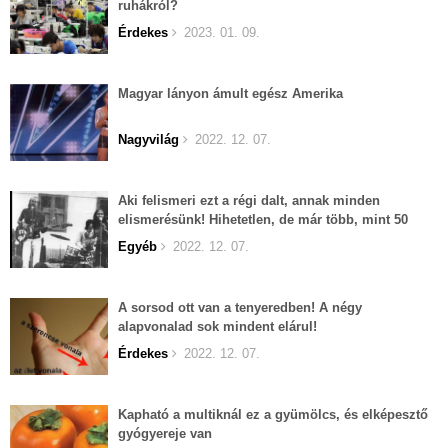
ruhákról?
Érdekes
2023. 01. 09.
Magyar lányon ámult egész Amerika
Nagyvilág
2022. 12. 07.
Aki felismeri ezt a régi dalt, annak minden
elismerésünk! Hihetetlen, de már több, mint 50
éves...
Egyéb
2022. 12. 07.
A sorsod ott van a tenyeredben! A négy
alapvonalad sok mindent elárul!
Érdekes
2022. 12. 07.
Kapható a multiknál ez a gyümölcs, és elképesztő
gyógyereje van