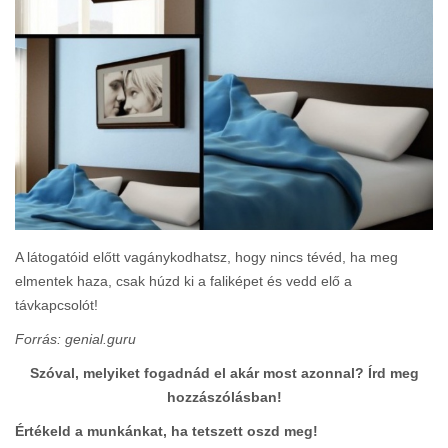
A látogatóid előtt vagánykodhatsz, hogy nincs tévéd, ha meg
elmentek haza, csak húzd ki a faliképet és vedd elő a
távkapcsolót!
Forrás: genial.guru
Szóval, melyiket fogadnád el akár most azonnal? Írd meg
hozzászólásban!
Értékeld a munkánkat, ha tetszett oszd meg!