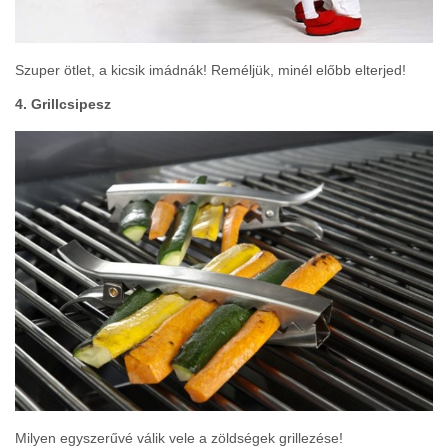
Szuper ötlet, a kicsik imádnák! Reméljük, minél előbb elterjed!
4. Grillcsipesz
Milyen egyszerűvé válik vele a zöldségek grillezése!