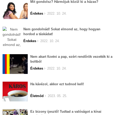
Mit gondolsz? Hármójuk közül ki a házas?
Érdekes
2022. 10. 24.
Nem gondolnád! Sokat elmond az, hogy hogyan
hordod a táskádat!
Érdekes
2022. 10. 24.
Nem akart fizetni a pap, ezért rendőrök vezették ki a
boltból
Érdekes
2022. 10. 24.
Ha kávézol, akkor ezt tudnod kell!
Életmód
2023. 05. 25.
Ez bizony ijesztő! Tudtad a valóságot a kínai