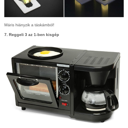
Máris hiányzik a táskámból!
7. Reggeli 3 az 1-ben kisgép