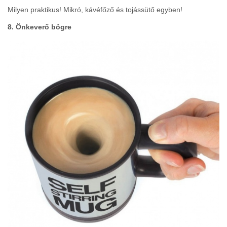
Milyen praktikus! Mikró, kávéfőző és tojássütő egyben!
8. Önkeverő bögre