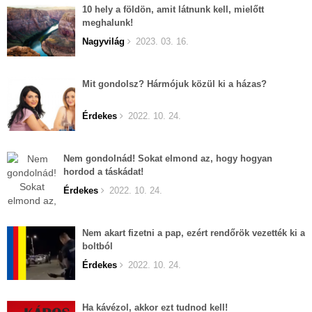
10 hely a földön, amit látnunk kell, mielőtt
meghalunk!
Nagyvilág
2023. 03. 16.
Mit gondolsz? Hármójuk közül ki a házas?
Érdekes
2022. 10. 24.
Nem gondolnád! Sokat elmond az, hogy hogyan
hordod a táskádat!
Érdekes
2022. 10. 24.
Nem akart fizetni a pap, ezért rendőrök vezették ki a
boltból
Érdekes
2022. 10. 24.
Ha kávézol, akkor ezt tudnod kell!