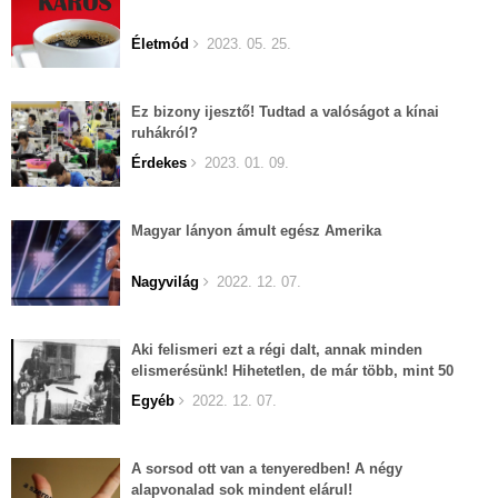
Életmód
2023. 05. 25.
Ez bizony ijesztő! Tudtad a valóságot a kínai
ruhákról?
Érdekes
2023. 01. 09.
Magyar lányon ámult egész Amerika
Nagyvilág
2022. 12. 07.
Aki felismeri ezt a régi dalt, annak minden
elismerésünk! Hihetetlen, de már több, mint 50
éves...
Egyéb
2022. 12. 07.
A sorsod ott van a tenyeredben! A négy
alapvonalad sok mindent elárul!