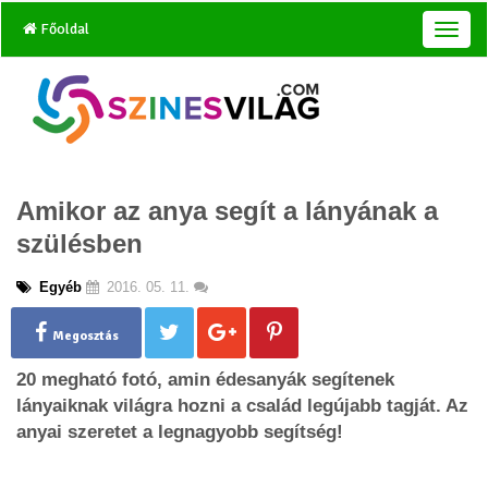
Főoldal
T
o
g
g
l
e
n
a
Amikor az anya segít a lányának a
v
i
szülésben
g
a
Egyéb
2016. 05. 11.
t
i
o
Megosztás
n
20 megható fotó, amin édesanyák segítenek
lányaiknak világra hozni a család legújabb tagját. Az
anyai szeretet a legnagyobb segítség!