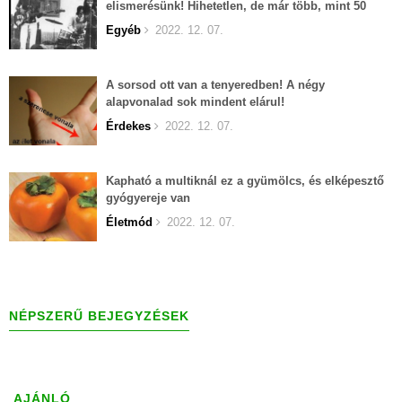
elismerésünk! Hihetetlen, de már több, mint 50
éves...
Egyéb
2022. 12. 07.
A sorsod ott van a tenyeredben! A négy
alapvonalad sok mindent elárul!
Érdekes
2022. 12. 07.
Kapható a multiknál ez a gyümölcs, és elképesztő
gyógyereje van
Életmód
2022. 12. 07.
NÉPSZERŰ BEJEGYZÉSEK
AJÁNLÓ