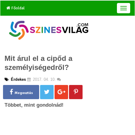
Főoldal
T
o
g
g
l
e
n
a
Mit árul el a cipőd a
v
i
személyiségedről?
g
a
Érdekes
2017. 04. 10.
t
i
o
Megosztás
n
Többet, mint gondolnád!