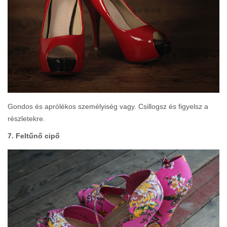
Gondos és aprólékos személyiség vagy. Csillogsz és figyelsz a
részletekre.
7. Feltűnő cipő