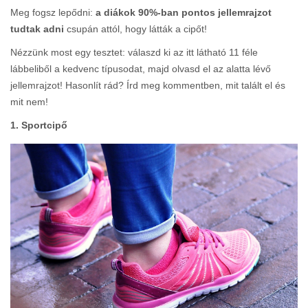
Meg fogsz lepődni:
a diákok 90%-ban pontos jellemrajzot
tudtak adni
csupán attól, hogy látták a cipőt!
Nézzünk most egy tesztet: válaszd ki az itt látható 11 féle
lábbeliből a kedvenc típusodat, majd olvasd el az alatta lévő
jellemrajzot! Hasonlít rád? Írd meg kommentben, mit talált el és
mit nem!
1. Sportcipő