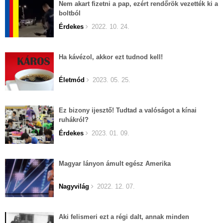
Nem akart fizetni a pap, ezért rendőrök vezették ki a
boltból
Érdekes
2022. 10. 24.
Ha kávézol, akkor ezt tudnod kell!
Életmód
2023. 05. 25.
Ez bizony ijesztő! Tudtad a valóságot a kínai
ruhákról?
Érdekes
2023. 01. 09.
Magyar lányon ámult egész Amerika
Nagyvilág
2022. 12. 07.
Aki felismeri ezt a régi dalt, annak minden