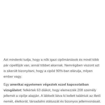
Azt mindenki tudja, hogy a nők igazi cipőmániások és minél több
pár cipellőjük van, annál többet akarnak. Nemrégiben viszont azt
is sikerült bizonyítani, hogy a cipőd 90%-ban elárulja, milyen
ember vagy.
Egy
amerikai egyetemen végeztek ezzel kapcsolatban
vizsgálatot:
felkértek 63 diákot, hogy elemezzék 208 személy
jellemét a cipője alapján. A lábbelit látva ki kellett találniuk az illető
nemét, életkorát, társadalmi státuszát és bizonyos jellemvonásait.