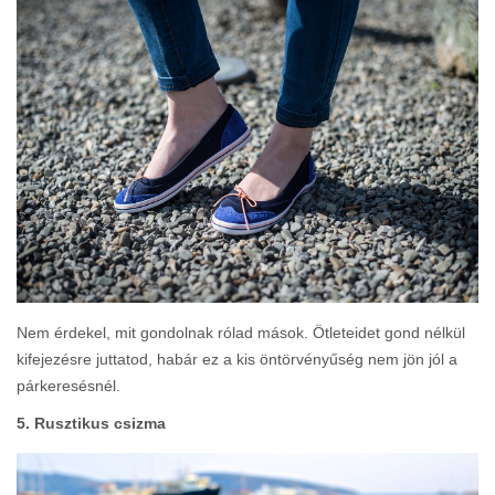
Nem érdekel, mit gondolnak rólad mások. Ötleteidet gond nélkül
kifejezésre juttatod, habár ez a kis öntörvényűség nem jön jól a
párkeresésnél.
5. Rusztikus csizma