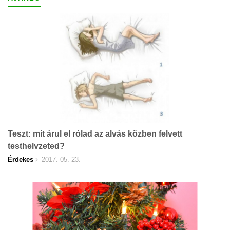
Teszt: mit árul el rólad az alvás közben felvett
testhelyzeted?
Érdekes
2017. 05. 23.