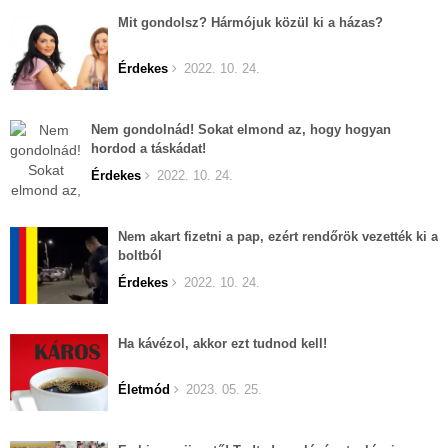
Mit gondolsz? Hármójuk közül ki a házas?
Érdekes
2022. 10. 24.
Nem gondolnád! Sokat elmond az, hogy hogyan
hordod a táskádat!
Érdekes
2022. 10. 24.
Nem akart fizetni a pap, ezért rendőrök vezették ki a
boltból
Érdekes
2022. 10. 24.
Ha kávézol, akkor ezt tudnod kell!
Életmód
2023. 05. 25.