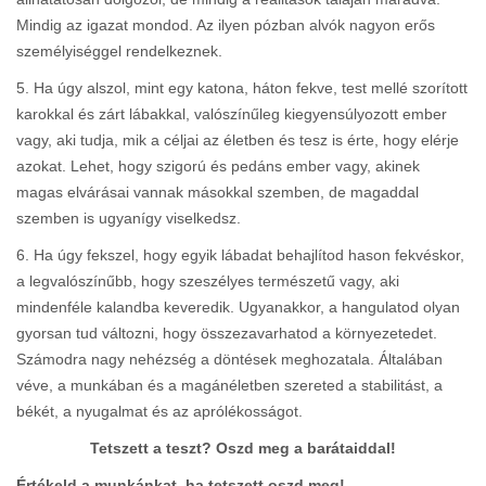
Mindig az igazat mondod. Az ilyen pózban alvók nagyon erős
személyiséggel rendelkeznek.
5. Ha úgy alszol, mint egy katona, háton fekve, test mellé szorított
karokkal és zárt lábakkal, valószínűleg kiegyensúlyozott ember
vagy, aki tudja, mik a céljai az életben és tesz is érte, hogy elérje
azokat. Lehet, hogy szigorú és pedáns ember vagy, akinek
magas elvárásai vannak másokkal szemben, de magaddal
szemben is ugyanígy viselkedsz.
6. Ha úgy fekszel, hogy egyik lábadat behajlítod hason fekvéskor,
a legvalószínűbb, hogy szeszélyes természetű vagy, aki
mindenféle kalandba keveredik. Ugyanakkor, a hangulatod olyan
gyorsan tud változni, hogy összezavarhatod a környezetedet.
Számodra nagy nehézség a döntések meghozatala. Általában
véve, a munkában és a magánéletben szereted a stabilitást, a
békét, a nyugalmat és az aprólékosságot.
Tetszett a teszt? Oszd meg a barátaiddal!
Értékeld a munkánkat, ha tetszett oszd meg!