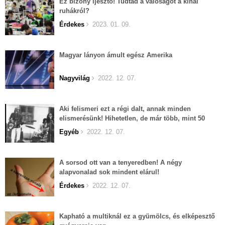
Ez bizony ijesztő! Tudtad a valóságot a kínai
ruhákról?
Érdekes
2023. 01. 09.
Magyar lányon ámult egész Amerika
Nagyvilág
2022. 12. 07.
Aki felismeri ezt a régi dalt, annak minden
elismerésünk! Hihetetlen, de már több, mint 50
éves...
Egyéb
2022. 12. 07.
A sorsod ott van a tenyeredben! A négy
alapvonalad sok mindent elárul!
Érdekes
2022. 12. 07.
Kapható a multiknál ez a gyümölcs, és elképesztő