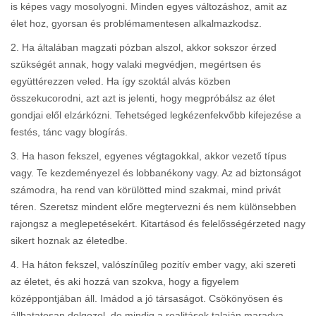
is képes vagy mosolyogni. Minden egyes változáshoz, amit az
élet hoz, gyorsan és problémamentesen alkalmazkodsz.
2. Ha általában magzati pózban alszol, akkor sokszor érzed
szükségét annak, hogy valaki megvédjen, megértsen és
együttérezzen veled. Ha így szoktál alvás közben
összekucorodni, azt azt is jelenti, hogy megpróbálsz az élet
gondjai elől elzárkózni. Tehetséged legkézenfekvőbb kifejezése a
festés, tánc vagy blogírás.
3. Ha hason fekszel, egyenes végtagokkal, akkor vezető típus
vagy. Te kezdeményezel és lobbanékony vagy. Az ad biztonságot
számodra, ha rend van körülötted mind szakmai, mind privát
téren. Szeretsz mindent előre megtervezni és nem különsebben
rajongsz a meglepetésekért. Kitartásod és felelősségérzeted nagy
sikert hoznak az életedbe.
4. Ha háton fekszel, valószínűleg pozitív ember vagy, aki szereti
az életet, és aki hozzá van szokva, hogy a figyelem
középpontjában áll. Imádod a jó társaságot. Csökönyösen és
állhatatosan dolgozol, de mindig a realitások talaján maradva.