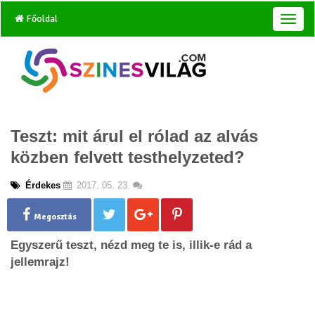
Főoldal
T
o
g
g
l
e
n
a
Teszt: mit árul el rólad az alvás
v
i
közben felvett testhelyzeted?
g
a
Érdekes
2017. 05. 23.
t
i
o
Megosztás
n
Egyszerű teszt, nézd meg te is, illik-e rád a
jellemrajz!